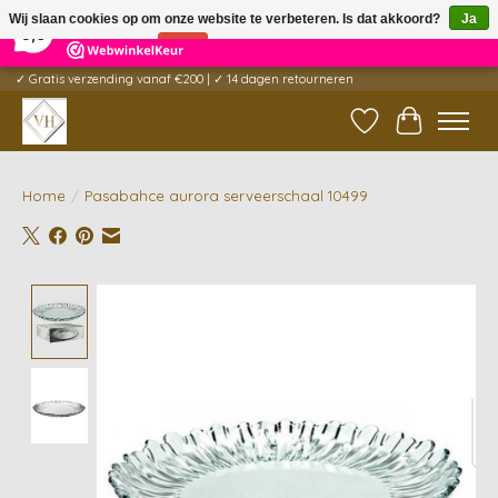
×
5
Reviews
Wij slaan cookies op om onze website te verbeteren. Is dat akkoord?
Ja
9,6
Nee
Meer over cookies »
✓ Gratis verzending vanaf €200 | ✓ 14 dagen retourneren
Verlanglijst
Winkelwag
Home
/
Pasabahce aurora serveerschaal 10499
Product image slideshow Items