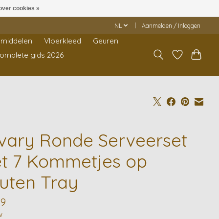
over cookies »
NL
Aanmelden / Inloggen
middelen
Vloerkleed
Geuren
Complete gids 2026
vary Ronde Serveerset
t 7 Kommetjes op
uten Tray
99
w