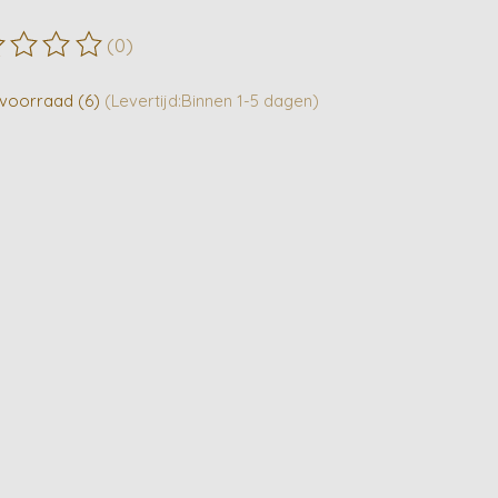
(0)
ordeling van dit product is
0
van de 5
voorraad (6)
(Levertijd:Binnen 1-5 dagen)