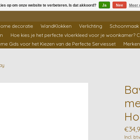
kies op om onze website te verbeteren. Is dat akkoord?
Ja
Nee
Meer 
ome decoratie
WandKlokken
Verlichting
Schoonmaak 
en
Hoe kies je het perfecte vloerkleed voor je woonkamer? 
ieme Gids voor het Kiezen van de Perfecte Serviesset
Merken
ay
Ba
me
Ho
€34,
Incl. bt