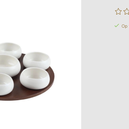
De beo
Op 