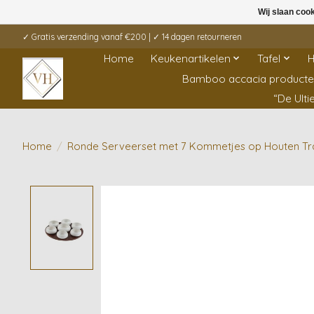
Wij slaan coo
✓ Gratis verzending vanaf €200 | ✓ 14 dagen retourneren
Home
Keukenartikelen
Tafel
H
Bamboo accacia product
“De Ult
Home
/
Ronde Serveerset met 7 Kommetjes op Houten Tr
Product image slideshow Items