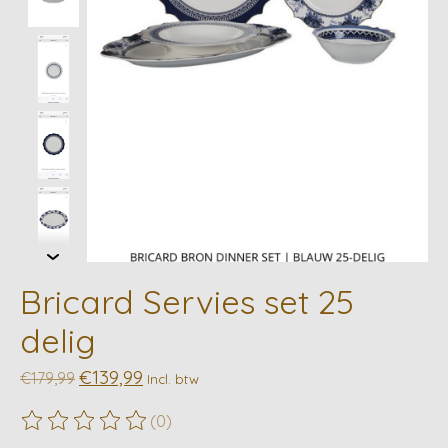
Bricard Servies set 25
delig
€139,99
€179,99
Incl. btw
(0)
De beoordeling van dit product is
0
van de 5