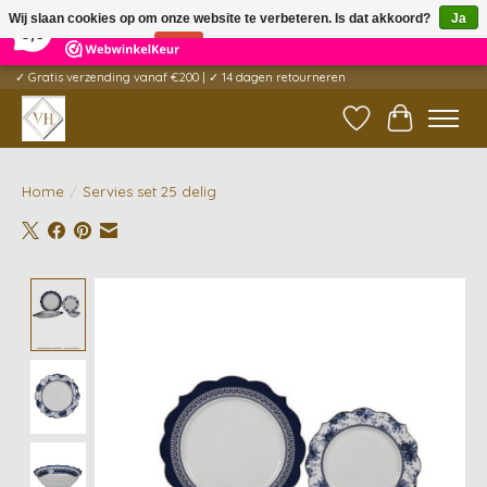
×
5
Reviews
Wij slaan cookies op om onze website te verbeteren. Is dat akkoord?
Ja
9,6
Nee
Meer over cookies »
✓ Gratis verzending vanaf €200 | ✓ 14 dagen retourneren
Verlanglijst
Winkelwag
Home
/
Servies set 25 delig
Product image slideshow Items