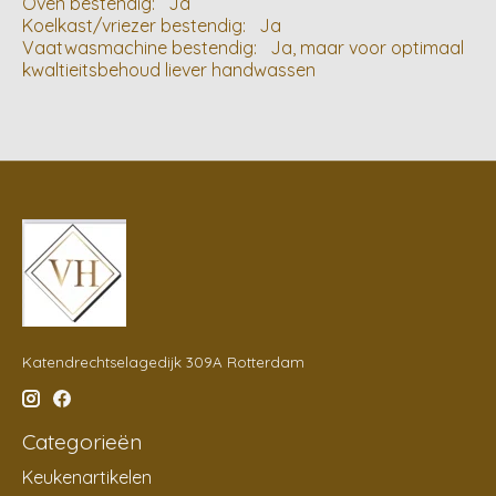
Oven bestendig: Ja
Koelkast/vriezer bestendig: Ja
Vaatwasmachine bestendig: Ja, maar voor optimaal
kwaltieitsbehoud liever handwassen
Katendrechtselagedijk 309A Rotterdam
Categorieën
Keukenartikelen