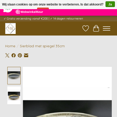
×
5
Reviews
Wij slaan cookies op om onze website te verbeteren. Is dat akkoord?
Ja
9,6
Nee
Meer over cookies »
✓ Gratis verzending vanaf €200 | ✓ 14 dagen retourneren
Verlanglijst
Winkelwag
Home
/
Sierblad met spiegel 35cm
Product image slideshow Items