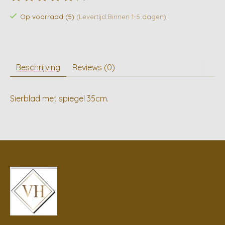
De beoordeling van dit product is
0
van de 5
Op voorraad (5)
(Levertijd:Binnen 1-5 dagen)
Beschrijving
Reviews (0)
Sierblad met spiegel 35cm.