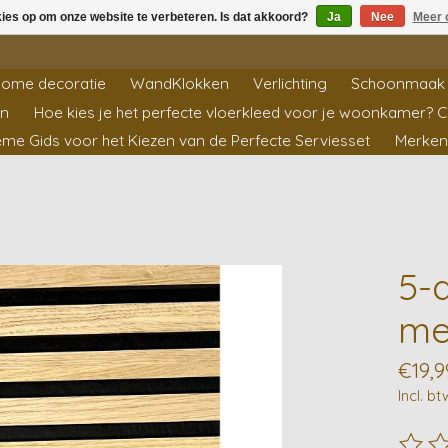
kies op om onze website te verbeteren. Is dat akkoord?
Ja
Nee
Meer 
ome decoratie
WandKlokken
Verlichting
Schoonmaak 
en
Hoe kies je het perfecte vloerkleed voor je woonkamer? 
ieme Gids voor het Kiezen van de Perfecte Serviesset
Merken
5-
me
€19,9
Incl. bt