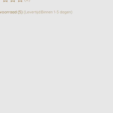
ordeling van dit product is
0
van de 5
voorraad (5)
(Levertijd:Binnen 1-5 dagen)