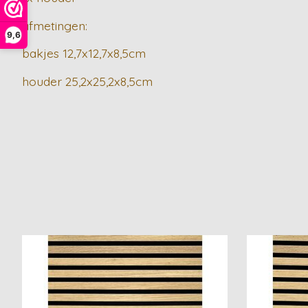
afmetingen:
9,6
bakjes 12,7x12,7x8,5cm
houder 25,2x25,2x8,5cm
Items van productcarrousel