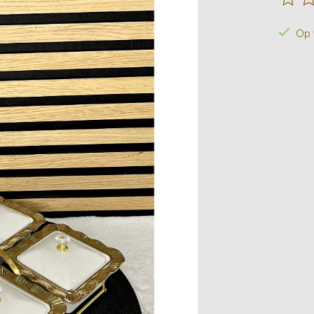
De beo
Op 