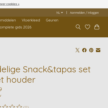
over cookies »
NL
Aanmelden / Inloggen
middelen
Vloerkleed
Geuren
Complete gids 2026
delige Snack&tapas set
t houder
9
w
(0)