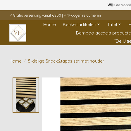
Wij slaan coo
✓ Gratis verzending vanaf €200 | ✓ 14 dagen retourneren
Home
Keukenartikelen
Tafel
H
Bamboo accacia product
“De Ult
Home
/
5-delige Snack&tapas set met houder
Product image slideshow Items