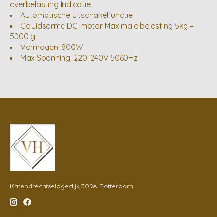
overbelasting Indicatie
Automatische uitschakelfunctie
Geluidsarme DC-motor Maximale belasting 5kg =
5000 g
Vermogen: 800W
Max Spanning: 220-240V 5060Hz
Katendrechtselagedijk 309A Rotterdam