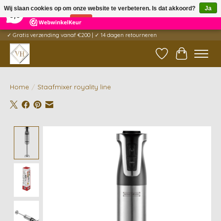
×
5
Reviews
Wij slaan cookies op om onze website te verbeteren. Is dat akkoord?
Ja
9,6
Nee
Meer over cookies »
✓ Gratis verzending vanaf €200 | ✓ 14 dagen retourneren
Verlanglijst
Winkelwag
Home
/
Staafmixer royality line
Product image slideshow Items