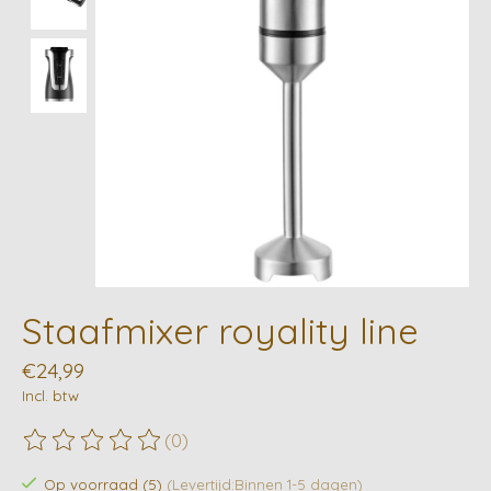
Staafmixer royality line
€24,99
Incl. btw
(0)
De beoordeling van dit product is
0
van de 5
Op voorraad (5)
(Levertijd:Binnen 1-5 dagen)