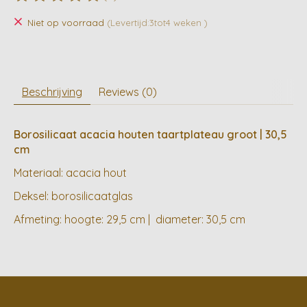
De beoordeling van dit product is
0
van de 5
Niet op voorraad
(Levertijd:3tot4 weken )
Beschrijving
Reviews (0)
Borosilicaat acacia houten taartplateau groot | 30,5
cm
Materiaal: acacia hout
Deksel: borosilicaatglas
Afmeting: hoogte: 29,5 cm | diameter: 30,5 cm