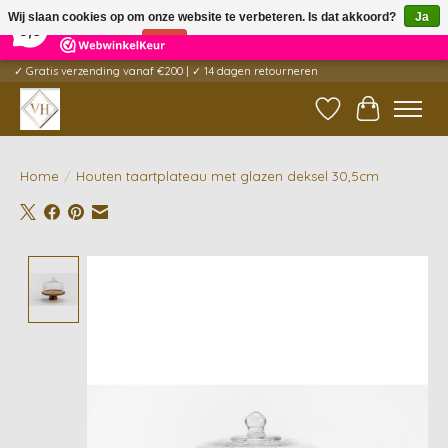
×
5
Reviews
Wij slaan cookies op om onze website te verbeteren. Is dat akkoord?
Ja
9,6
Nee
Meer over cookies »
✓ Gratis verzending vanaf €200 | ✓ 14 dagen retourneren
Verlanglijst
Winkelwag
Home
/
Houten taartplateau met glazen deksel 30,5cm
Product image slideshow Items