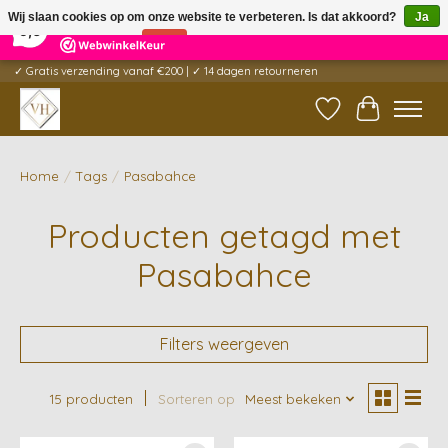
×
5
Reviews
Wij slaan cookies op om onze website te verbeteren. Is dat akkoord?
Ja
9,6
Nee
Meer over cookies »
✓ Gratis verzending vanaf €200 | ✓ 14 dagen retourneren
Verlanglijst
Winkelwag
Home
/
Tags
/
Pasabahce
Producten getagd met
Pasabahce
Filters weergeven
15 producten
Sorteren op
Meest bekeken