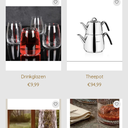
Drinkglazen
Theepot
€9,99
€94,99