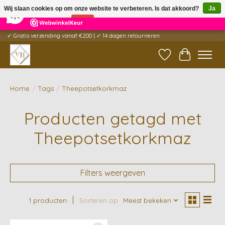
×
5
Reviews
Wij slaan cookies op om onze website te verbeteren. Is dat akkoord?
Ja
9,6
Nee
Meer over cookies »
✓ Gratis verzending vanaf €200 | ✓ 14 dagen retourneren
Verlanglijst
Winkelwag
Home
/
Tags
/
Theepotsetkorkmaz
Producten getagd met
Theepotsetkorkmaz
Filters weergeven
1 producten
Sorteren op
Meest bekeken