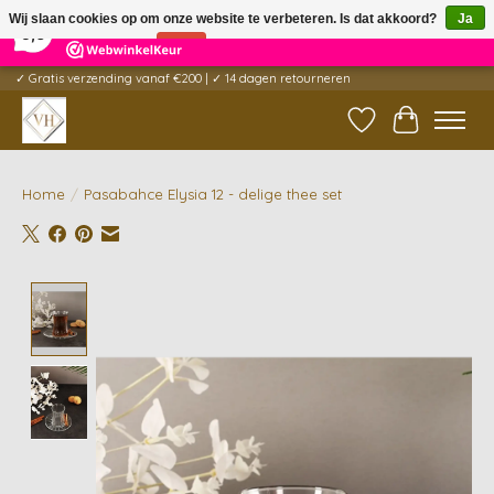
×
5
Reviews
Wij slaan cookies op om onze website te verbeteren. Is dat akkoord?
Ja
9,6
Nee
Meer over cookies »
✓ Gratis verzending vanaf €200 | ✓ 14 dagen retourneren
Verlanglijst
Winkelwag
Home
/
Pasabahce Elysia 12 - delige thee set
Product image slideshow Items