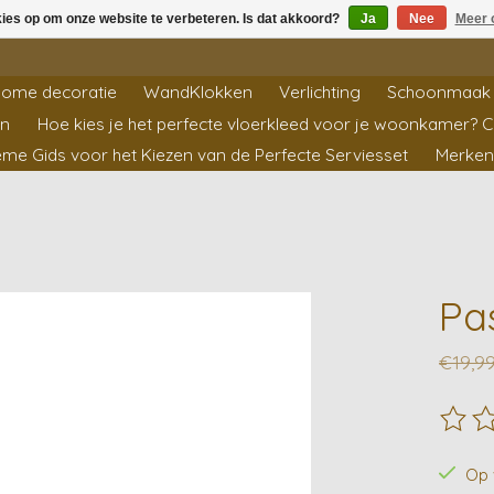
kies op om onze website te verbeteren. Is dat akkoord?
Ja
Nee
Meer 
ome decoratie
WandKlokken
Verlichting
Schoonmaak 
en
Hoe kies je het perfecte vloerkleed voor je woonkamer? 
ieme Gids voor het Kiezen van de Perfecte Serviesset
Merken
Pa
€19,9
De beo
Op 