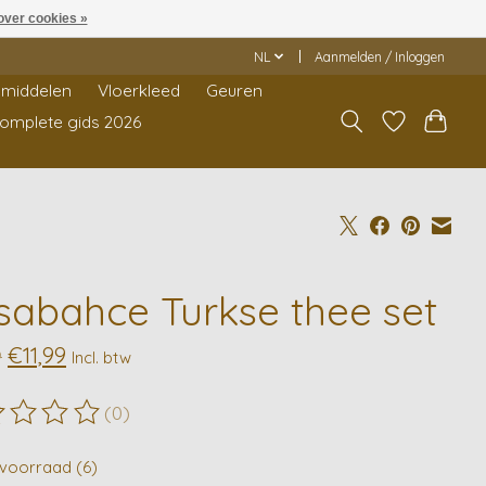
over cookies »
NL
Aanmelden / Inloggen
middelen
Vloerkleed
Geuren
Complete gids 2026
sabahce Turkse thee set
€11,99
9
Incl. btw
(0)
ordeling van dit product is
0
van de 5
voorraad (6)