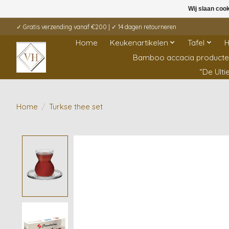
Wij slaan coo
✓ Gratis verzending vanaf €200 | ✓ 14 dagen retourneren
Home
Keukenartikelen
Tafel
H
Bamboo accacia product
“De Ult
Home
/
Turkse thee set
Product image slideshow Items