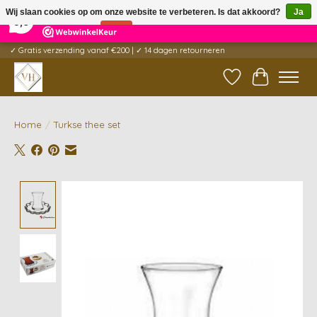
×
5
Reviews
Wij slaan cookies op om onze website te verbeteren. Is dat akkoord?
Ja
9,6
Nee
Meer over cookies »
✓ Gratis verzending vanaf €200 | ✓ 14 dagen retourneren
Verlanglijst
Winkelwag
Home
/
Turkse thee set
Product image slideshow Items