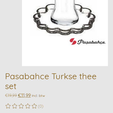
Pasabahce Turkse thee
set
€11,99
€19,99
Incl. btw
(0)
De beoordeling van dit product is
0
van de 5