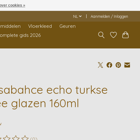
over cookies »
NL
Aanmelden / Inloggen
middelen
Vloerkleed
Geuren
Complete gids 2026
sabahce echo turkse
ee glazen 160ml
w
(0)