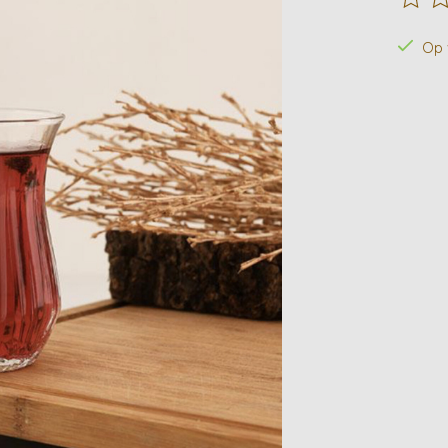
De beo
Op 