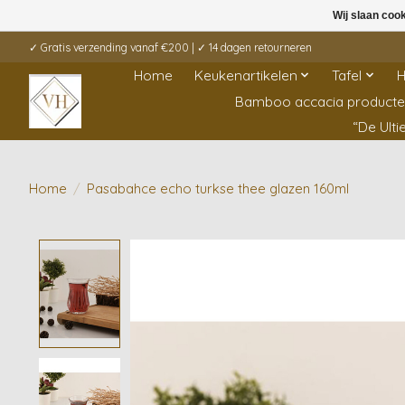
Wij slaan coo
✓ Gratis verzending vanaf €200 | ✓ 14 dagen retourneren
Home
Keukenartikelen
Tafel
H
Bamboo accacia product
“De Ult
Home
/
Pasabahce echo turkse thee glazen 160ml
Product image slideshow Items