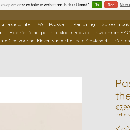
kies op om onze website te verbeteren. Is dat akkoord?
Ja
Nee
Meer 
ome decoratie
WandKlokken
Verlichting
Schoonmaak 
en
Hoe kies je het perfecte vloerkleed voor je woonkamer? 
ieme Gids voor het Kiezen van de Perfecte Serviesset
Merken
Pa
th
€7,99
Incl. bt