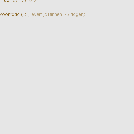
ordeling van dit product is
0
van de 5
voorraad (1)
(Levertijd:Binnen 1-5 dagen)