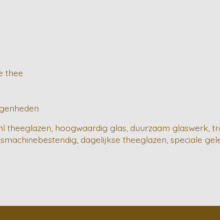
e thee
legenheden
l theeglazen, hoogwaardig glas, duurzaam glaswerk, tra
asmachinebestendig, dagelijkse theeglazen, speciale gele