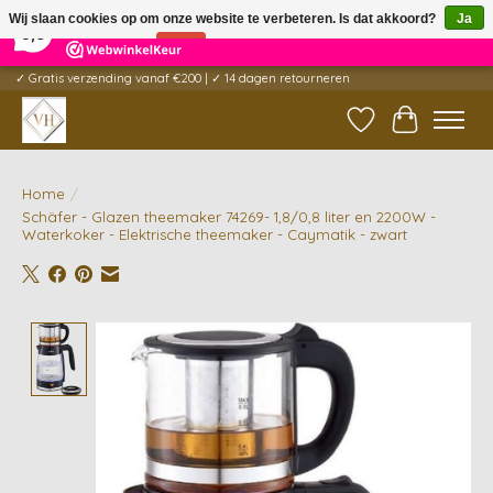
×
5
Reviews
Wij slaan cookies op om onze website te verbeteren. Is dat akkoord?
Ja
9,6
Nee
Meer over cookies »
✓ Gratis verzending vanaf €200 | ✓ 14 dagen retourneren
Verlanglijst
Winkelwag
Home
/
Schäfer - Glazen theemaker 74269- 1,8/0,8 liter en 2200W -
Waterkoker - Elektrische theemaker - Caymatik - zwart
Product image slideshow Items