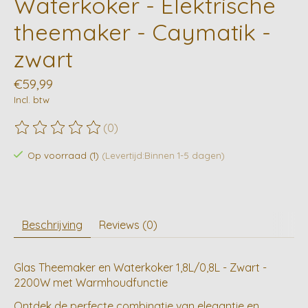
Waterkoker - Elektrische
theemaker - Caymatik -
zwart
€59,99
Incl. btw
(0)
De beoordeling van dit product is
0
van de 5
Op voorraad (1)
(Levertijd:Binnen 1-5 dagen)
Beschrijving
Reviews (0)
Glas Theemaker en Waterkoker 1,8L/0,8L - Zwart -
2200W met Warmhoudfunctie
Ontdek de perfecte combinatie van elegantie en