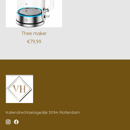
Thee maker
€79,99
Katendrechtselagedijk 309A Rotterdam