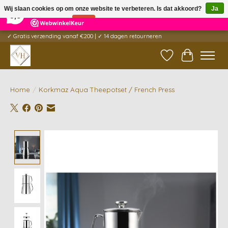
×
5
Reviews
Wij slaan cookies op om onze website te verbeteren. Is dat akkoord?
Ja
9,6
Nee
Meer over cookies »
✓ Gratis verzending vanaf €200 | ✓ 14 dagen retourneren
Verlanglijst
Winkelwag
Home
/
Korkmaz Aqua Theepotset / French Press
Product image slideshow Items