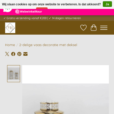
×
5
Reviews
Wij slaan cookies op om onze website te verbeteren. Is dat akkoord?
Ja
9,6
Nee
Meer over cookies »
✓ Gratis verzending vanaf €200 | ✓ 14 dagen retourneren
Verlanglijst
Winkelwag
Home
/
2-delige vaas decoratie met deksel
Product image slideshow Items