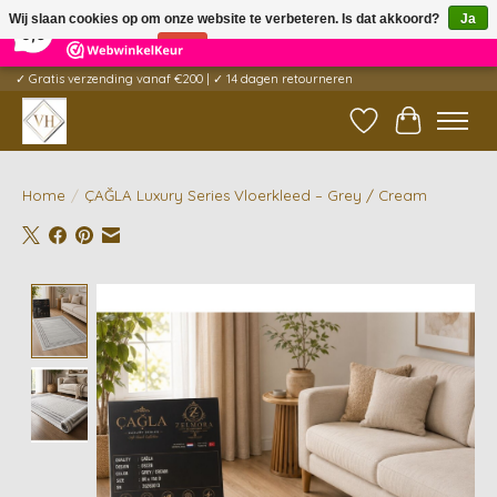
×
5
Reviews
Wij slaan cookies op om onze website te verbeteren. Is dat akkoord?
Ja
9,6
Nee
Meer over cookies »
✓ Gratis verzending vanaf €200 | ✓ 14 dagen retourneren
Verlanglijst
Winkelwag
Home
/
ÇAĞLA Luxury Series Vloerkleed – Grey / Cream
Product image slideshow Items