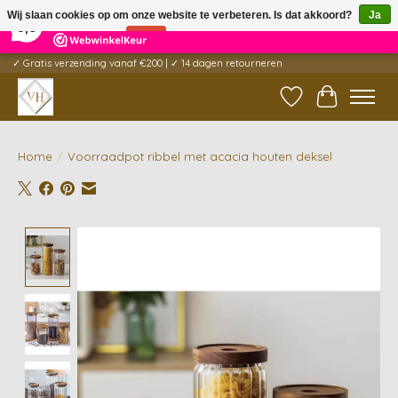
×
5
Reviews
Wij slaan cookies op om onze website te verbeteren. Is dat akkoord?
Ja
9,6
Nee
Meer over cookies »
✓ Gratis verzending vanaf €200 | ✓ 14 dagen retourneren
Verlanglijst
Winkelwag
Home
/
Voorraadpot ribbel met acacia houten deksel
Product image slideshow Items