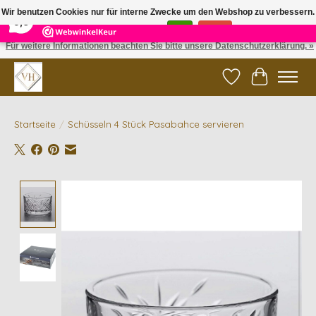
×
5
Reviews
Wir benutzen Cookies nur für interne Zwecke um den Webshop zu verbessern.
9,6
Ist das in Ordnung?
Ja
Nein
Für weitere Informationen beachten Sie bitte unsere Datenschutzerklärung. »
✓ Gratis verzending vanaf €200 | ✓ 14 dagen retourneren
Wunschzettel
Ihr Waren
Startseite
/
Schüsseln 4 Stück Pasabahce servieren
Product image slideshow Items