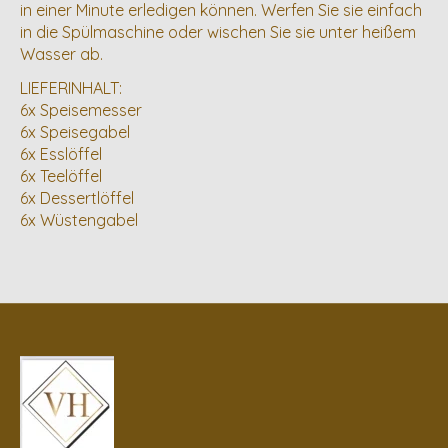
in einer Minute erledigen können. Werfen Sie sie einfach
in die Spülmaschine oder wischen Sie sie unter heißem
Wasser ab.
LIEFERINHALT:
6x Speisemesser
6x Speisegabel
6x Esslöffel
6x Teelöffel
6x Dessertlöffel
6x Wüstengabel