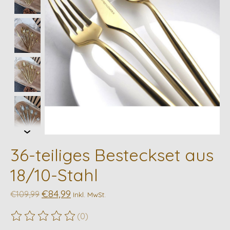
36-teiliges Besteckset aus
18/10-Stahl
€84,99
€109,99
Inkl. MwSt.
(0)
Die Bewertung dieses Produkts ist
0
von 5