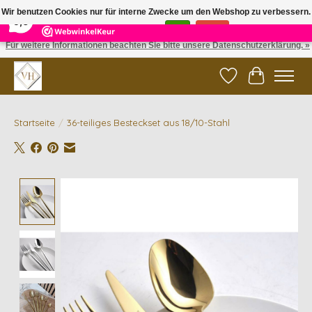
×
5
Reviews
Wir benutzen Cookies nur für interne Zwecke um den Webshop zu verbessern.
9,6
Ist das in Ordnung?
Ja
Nein
Für weitere Informationen beachten Sie bitte unsere Datenschutzerklärung. »
✓ Gratis verzending vanaf €200 | ✓ 14 dagen retourneren
Wunschzettel
Ihr Waren
Startseite
/
36-teiliges Besteckset aus 18/10-Stahl
Product image slideshow Items