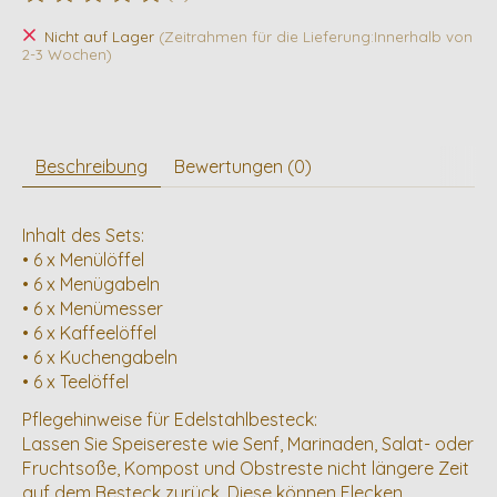
Die Bewertung dieses Produkts ist
0
von 5
Nicht auf Lager
(Zeitrahmen für die Lieferung:Innerhalb von
2-3 Wochen)
Beschreibung
Bewertungen (0)
Inhalt des Sets:
• 6 x Menülöffel
• 6 x Menügabeln
• 6 x Menümesser
• 6 x Kaffeelöffel
• 6 x Kuchengabeln
• 6 x Teelöffel
Pflegehinweise für Edelstahlbesteck:
Lassen Sie Speisereste wie Senf, Marinaden, Salat- oder
Fruchtsoße, Kompost und Obstreste nicht längere Zeit
auf dem Besteck zurück. Diese können Flecken