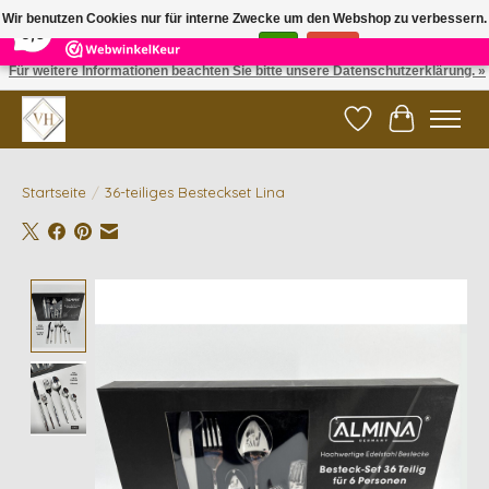
×
5
Reviews
Wir benutzen Cookies nur für interne Zwecke um den Webshop zu verbessern.
9,6
Ist das in Ordnung?
Ja
Nein
Für weitere Informationen beachten Sie bitte unsere Datenschutzerklärung. »
✓ Gratis verzending vanaf €200 | ✓ 14 dagen retourneren
Wunschzettel
Ihr Waren
Startseite
/
36-teiliges Besteckset Lina
Product image slideshow Items