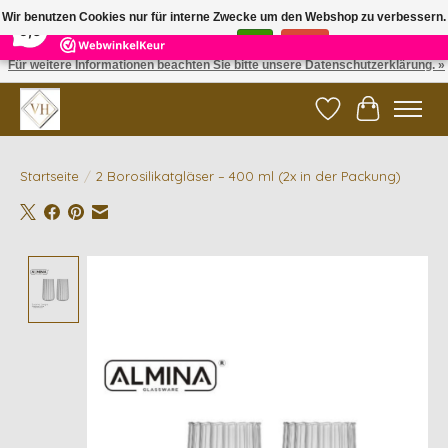
×
5
Reviews
Wir benutzen Cookies nur für interne Zwecke um den Webshop zu verbessern.
9,6
Ist das in Ordnung?
Ja
Nein
Für weitere Informationen beachten Sie bitte unsere Datenschutzerklärung. »
✓ Gratis verzending vanaf €200 | ✓ 14 dagen retourneren
Wunschzettel
Ihr Waren
Startseite
/
2 Borosilikatgläser – 400 ml (2x in der Packung)
Product image slideshow Items