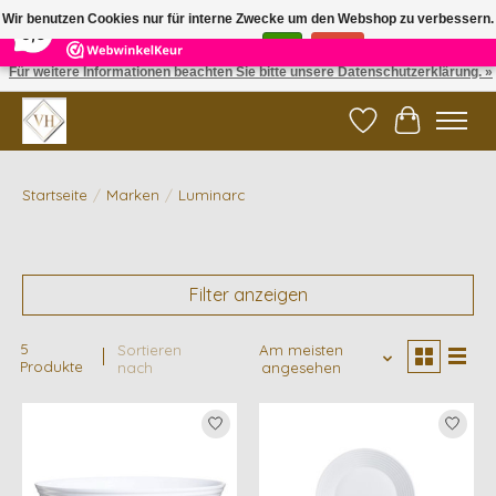
×
5
Reviews
Wir benutzen Cookies nur für interne Zwecke um den Webshop zu verbessern.
9,6
Ist das in Ordnung?
Ja
Nein
Für weitere Informationen beachten Sie bitte unsere Datenschutzerklärung. »
✓ Gratis verzending vanaf €200 | ✓ 14 dagen retourneren
Wunschzettel
Ihr Waren
Startseite
/
Marken
/
Luminarc
Filter anzeigen
5
Sortieren
Am meisten
Produkte
nach
angesehen