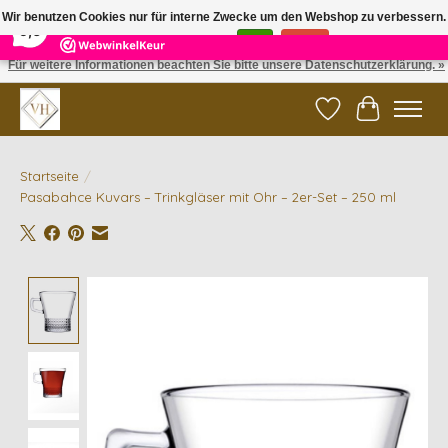
×
5
Reviews
Wir benutzen Cookies nur für interne Zwecke um den Webshop zu verbessern.
9,6
Ist das in Ordnung?
Ja
Nein
Für weitere Informationen beachten Sie bitte unsere Datenschutzerklärung. »
✓ Gratis verzending vanaf €200 | ✓ 14 dagen retourneren
Wunschzettel
Ihr Waren
Startseite
/
Pasabahce Kuvars – Trinkgläser mit Ohr – 2er-Set – 250 ml
Product image slideshow Items