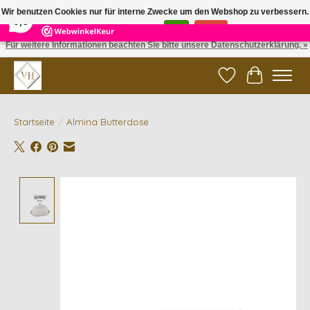
×
5
Reviews
Wir benutzen Cookies nur für interne Zwecke um den Webshop zu verbessern.
9,6
Ist das in Ordnung?
Ja
Nein
Für weitere Informationen beachten Sie bitte unsere Datenschutzerklärung. »
✓ Gratis verzending vanaf €200 | ✓ 14 dagen retourneren
Wunschzettel
Ihr Waren
Startseite
/
Almina Butterdose
Product image slideshow Items