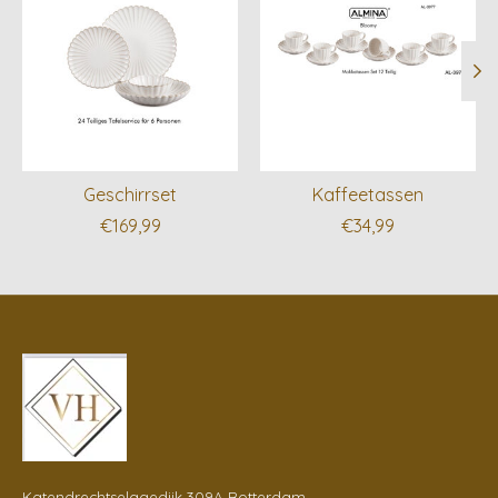
Geschirrset
Kaffeetassen
€169,99
€34,99
Katendrechtselagedijk 309A Rotterdam