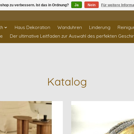
shop zu verbessern. Ist das in Ordnung?
Ja
Nein
Für weitere Inform
ch
Haus Dekoration
Wanduhren
Linderung
Reinigu
te
Der ultimative Leitfaden zur Auswahl des perfekten Geschi
Katalog