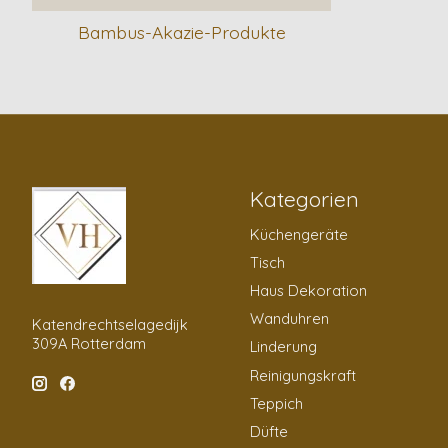
Bambus-Akazie-Produkte
Kategorien
Küchengeräte
Tisch
Haus Dekoration
Wanduhren
Katendrechtselagedijk
309A Rotterdam
Linderung
Reinigungskraft
Teppich
Düfte