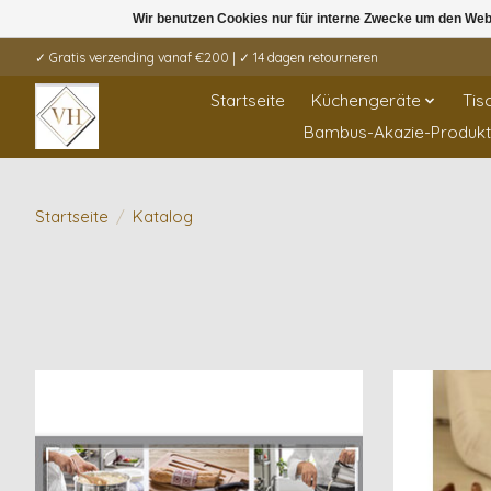
Wir benutzen Cookies nur für interne Zwecke um den Web
✓ Gratis verzending vanaf €200 | ✓ 14 dagen retourneren
Startseite
Küchengeräte
Tis
Bambus-Akazie-Produk
Startseite
/
Katalog