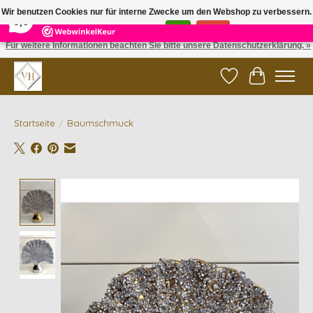
×
5
Reviews
Wir benutzen Cookies nur für interne Zwecke um den Webshop zu verbessern.
9,6
Ist das in Ordnung?
Ja
Nein
Für weitere Informationen beachten Sie bitte unsere Datenschutzerklärung. »
✓ Gratis verzending vanaf €200 | ✓ 14 dagen retourneren
Wunschzettel
Ihr Waren
Startseite
/
Baumschmuck
Product image slideshow Items