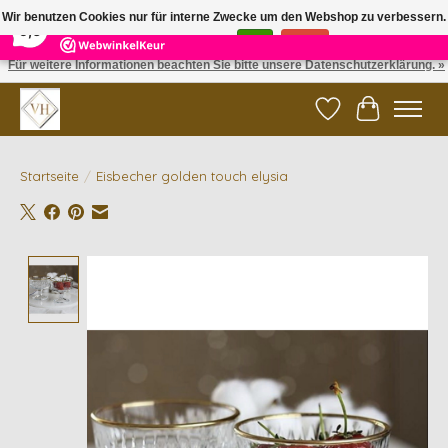
×
5
Reviews
Wir benutzen Cookies nur für interne Zwecke um den Webshop zu verbessern.
9,6
Ist das in Ordnung?
Ja
Nein
Für weitere Informationen beachten Sie bitte unsere Datenschutzerklärung. »
✓ Gratis verzending vanaf €200 | ✓ 14 dagen retourneren
Wunschzettel
Ihr Waren
Startseite
/
Eisbecher golden touch elysia
Product image slideshow Items