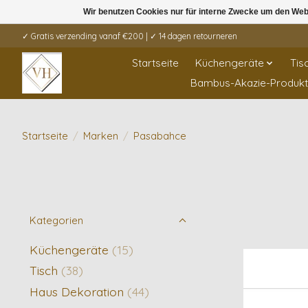
Wir benutzen Cookies nur für interne Zwecke um den Web
✓ Gratis verzending vanaf €200 | ✓ 14 dagen retourneren
Startseite
Küchengeräte
Tis
Bambus-Akazie-Produk
Startseite
/
Marken
/
Pasabahce
Kategorien
Küchengeräte
(15)
Tisch
(38)
Haus Dekoration
(44)