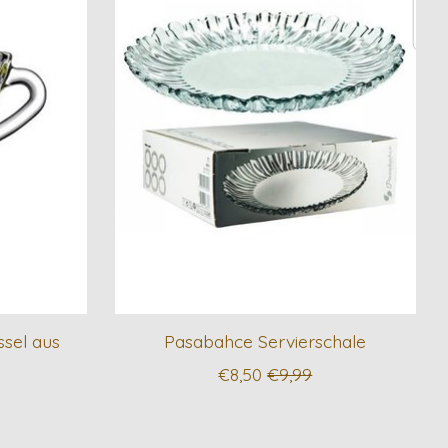
sel aus
Pasabahce Servierschale
€8,50
€9,99