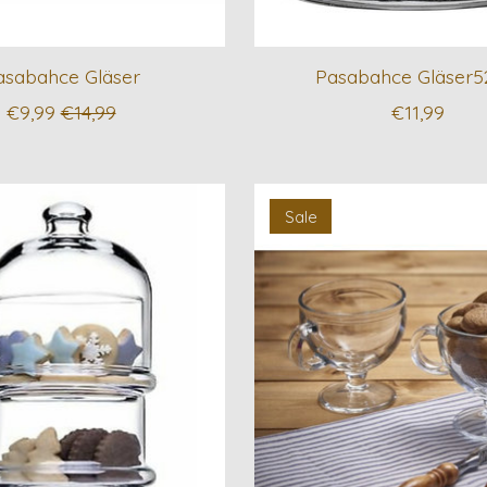
asabahce Gläser
Pasabahce Gläser5
€9,99
€14,99
€11,99
Sale