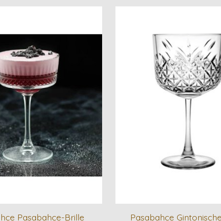
hce Pasabahce-Brille
Pasabahce Gintonische