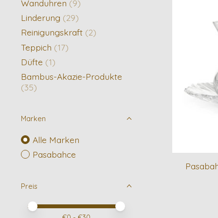
Wanduhren
(9)
Linderung
(29)
Reinigungskraft
(2)
Teppich
(17)
Düfte
(1)
Bambus-Akazie-Produkte
(35)
Marken
Alle Marken
Pasabahce
Pasabah
Preis
Preis – Mindestwert
Price maximum value
€
0
- €
30