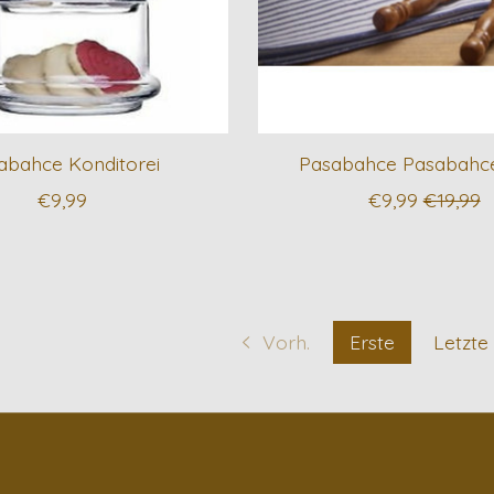
abahce Konditorei
Pasabahce Pasabahce
€9,99
€9,99
€19,99
Vorh.
Erste
Letzte