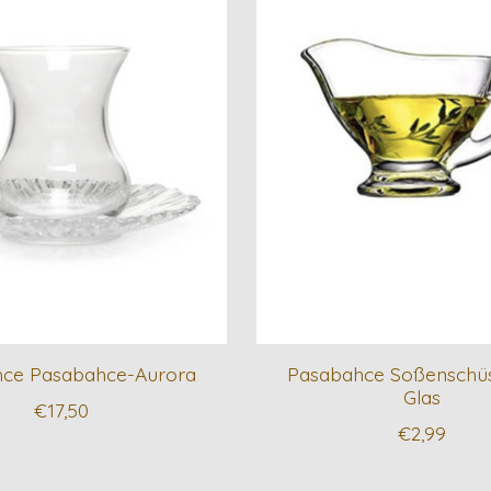
ce Pasabahce-Aurora
Pasabahce Soßenschüs
Glas
€17,50
€2,99