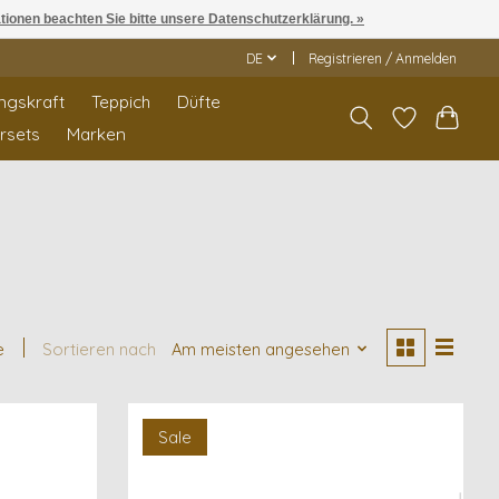
ationen beachten Sie bitte unsere Datenschutzerklärung. »
DE
Registrieren / Anmelden
ngskraft
Teppich
Düfte
rrsets
Marken
e
Sortieren nach
Am meisten angesehen
Sale