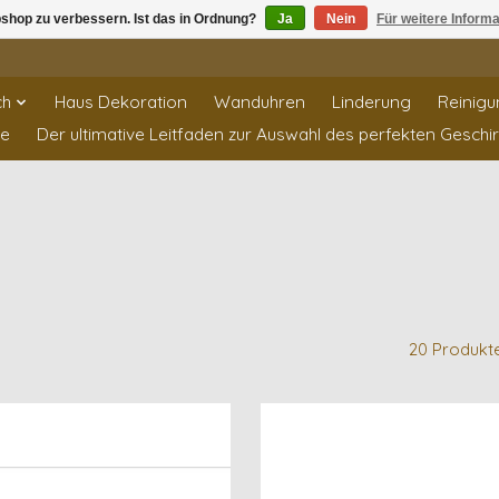
shop zu verbessern. Ist das in Ordnung?
Ja
Nein
Für weitere Inform
ch
Haus Dekoration
Wanduhren
Linderung
Reinigu
te
Der ultimative Leitfaden zur Auswahl des perfekten Geschi
20 Produkt