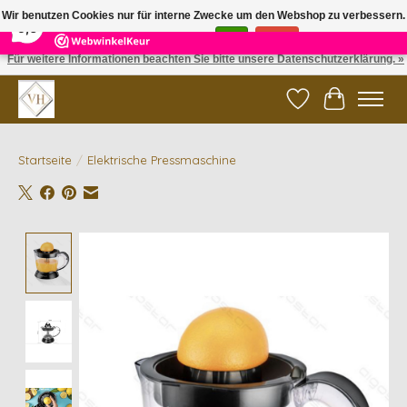
×
5
Reviews
Wir benutzen Cookies nur für interne Zwecke um den Webshop zu verbessern.
9,6
Ist das in Ordnung?
Ja
Nein
Für weitere Informationen beachten Sie bitte unsere Datenschutzerklärung. »
✓ Gratis verzending vanaf €200 | ✓ 14 dagen retourneren
Wunschzettel
Ihr Waren
Startseite
/
Elektrische Pressmaschine
Product image slideshow Items