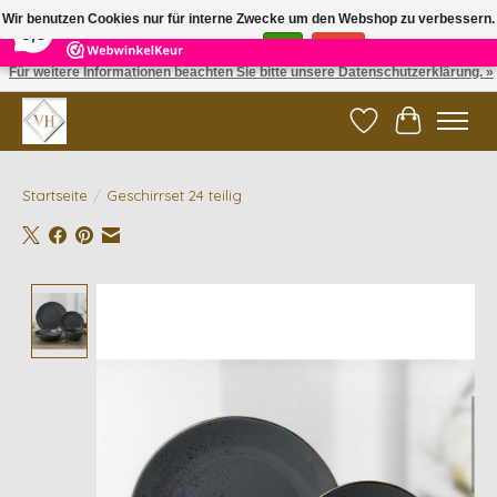
×
5
Reviews
Wir benutzen Cookies nur für interne Zwecke um den Webshop zu verbessern.
9,6
Ist das in Ordnung?
Ja
Nein
Für weitere Informationen beachten Sie bitte unsere Datenschutzerklärung. »
✓ Gratis verzending vanaf €200 | ✓ 14 dagen retourneren
Wunschzettel
Ihr Waren
Startseite
/
Geschirrset 24 teilig
Product image slideshow Items