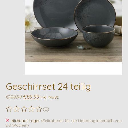
Geschirrset 24 teilig
€89,99
€109,99
Inkl. MwSt.
(0)
Die Bewertung dieses Produkts ist
0
von 5
Nicht auf Lager
(Zeitrahmen für die Lieferung:Innerhalb von
2-3 Wochen)