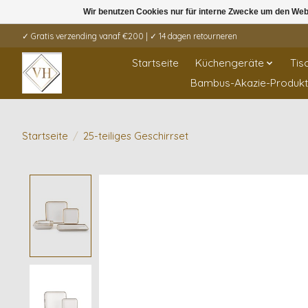
Wir benutzen Cookies nur für interne Zwecke um den Web
✓ Gratis verzending vanaf €200 | ✓ 14 dagen retourneren
Startseite
Küchengeräte
Tis
Bambus-Akazie-Produk
Startseite
/
25-teiliges Geschirrset
Product image slideshow Items