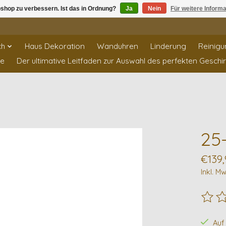
shop zu verbessern. Ist das in Ordnung?
Ja
Nein
Für weitere Inform
ch
Haus Dekoration
Wanduhren
Linderung
Reinigu
te
Der ultimative Leitfaden zur Auswahl des perfekten Geschi
25-
€139,
Inkl. Mw
Die B
Auf