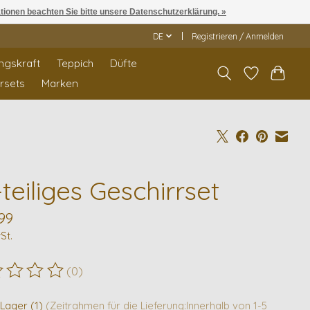
ationen beachten Sie bitte unsere Datenschutzerklärung. »
DE
Registrieren / Anmelden
ngskraft
Teppich
Düfte
rrsets
Marken
teiliges Geschirrset
99
St.
(0)
ewertung dieses Produkts ist
0
von 5
 Lager (1)
(Zeitrahmen für die Lieferung:Innerhalb von 1-5