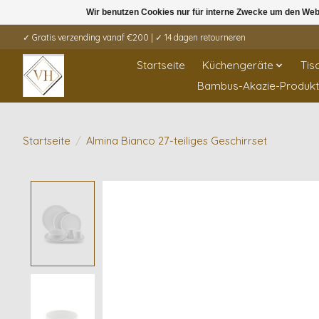
Wir benutzen Cookies nur für interne Zwecke um den Web
✓ Gratis verzending vanaf €200 | ✓ 14 dagen retourneren
Startseite
Küchengeräte
Tis
Bambus-Akazie-Produk
Startseite
/
Almina Bianco 27-teiliges Geschirrset
Product image slideshow Items