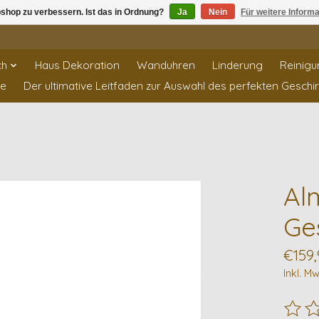
shop zu verbessern. Ist das in Ordnung?
Ja
Nein
Für weitere Inform
ch
Haus Dekoration
Wanduhren
Linderung
Reinigu
te
Der ultimative Leitfaden zur Auswahl des perfekten Geschi
Alm
Ge
€159,
Inkl. Mw
Die B