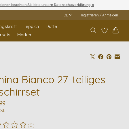
ationen beachten Sie bitte unsere Datenschutzerklärung. »
DE
Registrieren / Anmelden
ngskraft
Teppich
Düfte
rrsets
Marken
ina Bianco 27-teiliges
schirrset
99
St.
(0)
ewertung dieses Produkts ist
0
von 5