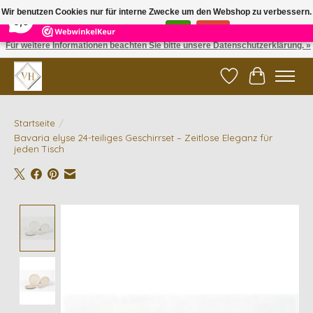
×
5
Reviews
Wir benutzen Cookies nur für interne Zwecke um den Webshop zu verbessern.
9,6
Ist das in Ordnung?
Ja
Nein
Für weitere Informationen beachten Sie bitte unsere Datenschutzerklärung. »
✓ Gratis verzending vanaf €200 | ✓ 14 dagen retourneren
Wunschzettel
Ihr Waren
Startseite
/
Bavaria elyse 24-teiliges Geschirrset – Zeitlose Eleganz für
jeden Tisch
Product image slideshow Items