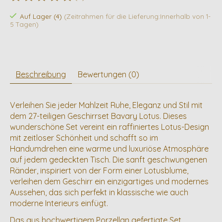
Die Bewertung dieses Produkts ist
0
von 5
Auf Lager (4)
(Zeitrahmen für die Lieferung:Innerhalb von 1-
5 Tagen)
Beschreibung
Bewertungen (0)
Verleihen Sie jeder Mahlzeit Ruhe, Eleganz und Stil mit
dem 27-teiligen Geschirrset Bavary Lotus. Dieses
wunderschöne Set vereint ein raffiniertes Lotus-Design
mit zeitloser Schönheit und schafft so im
Handumdrehen eine warme und luxuriöse Atmosphäre
auf jedem gedeckten Tisch. Die sanft geschwungenen
Ränder, inspiriert von der Form einer Lotusblume,
verleihen dem Geschirr ein einzigartiges und modernes
Aussehen, das sich perfekt in klassische wie auch
moderne Interieurs einfügt.
Das aus hochwertigem Porzellan gefertigte Set