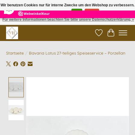
×
5
Reviews
Wir benutzen Cookies nur für interne Zwecke um den Webshop zu verbessern.
9,6
Ist das in Ordnung?
Ja
Nein
Für weitere Informationen beachten Sie bitte unsere Datenschutzerklärung. »
✓ Gratis verzending vanaf €200 | ✓ 14 dagen retourneren
Wunschzettel
Ihr Waren
Startseite
/
Bavaria Lotus 27-teiliges Speiseservice – Porzellan
Product image slideshow Items