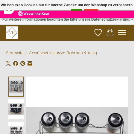
×
5
Reviews
Wir benutzen Cookies nur für interne Zwecke um den Webshop zu verbessern.
9,6
Ist das in Ordnung?
Ja
Nein
Für weitere Informationen beachten Sie bitte unsere Datenschutzerklärung. »
✓ Gratis verzending vanaf €200 | ✓ 14 dagen retourneren
Wunschzettel
Ihr Waren
Startseite
/
Gewürzset inklusive Rahmen 9-teilig
Product image slideshow Items