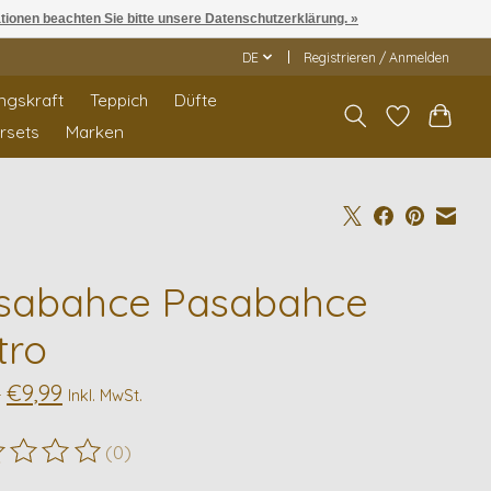
ationen beachten Sie bitte unsere Datenschutzerklärung. »
DE
Registrieren / Anmelden
ngskraft
Teppich
Düfte
rrsets
Marken
sabahce Pasabahce
tro
€9,99
9
Inkl. MwSt.
(0)
ewertung dieses Produkts ist
0
von 5