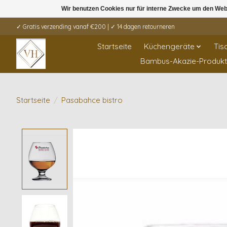
Wir benutzen Cookies nur für interne Zwecke um den Web
✓ Gratis verzending vanaf €200 | ✓ 14 dagen retourneren
Startseite
Küchengeräte
Tis
Bambus-Akazie-Produk
Startseite
/
Pasabahce bistro
Product image slideshow Items