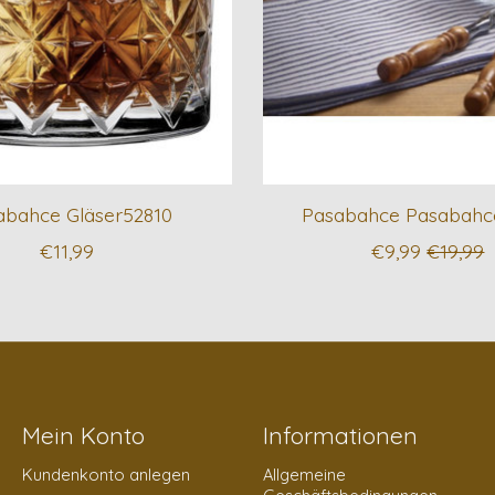
abahce Gläser52810
Pasabahce Pasabahce
€11,99
€9,99
€19,99
Mein Konto
Informationen
Kundenkonto anlegen
Allgemeine