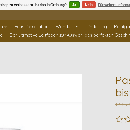
shop zu verbessern. Ist das in Ordnung?
Ja
Nein
Für weitere Inform
ch
Haus Dekoration
Wanduhren
Linderung
Reinigu
te
Der ultimative Leitfaden zur Auswahl des perfekten Geschi
Pa
bis
€14,9
Die B