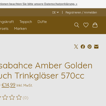
ationen beachten Sie bitte unsere Datenschutzerklärung. »
DE
Registrieren / Anmelden
ngskraft
Teppich
Düfte
rrsets
Marken
sabahce Amber Golden
uch Trinkgläser 570cc
€14,99
9
Inkl. MwSt.
(0)
ewertung dieses Produkts ist
0
von 5