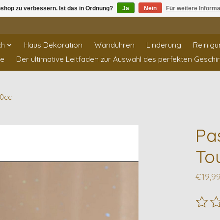
shop zu verbessern. Ist das in Ordnung?
Ja
Nein
Für weitere Inform
ch
Haus Dekoration
Wanduhren
Linderung
Reinigu
te
Der ultimative Leitfaden zur Auswahl des perfekten Geschi
70cc
Pa
To
€19,9
Die B