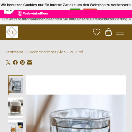
×
5
Reviews
Wir benutzen Cookies nur für interne Zwecke um den Webshop zu verbessern.
9,6
Ist das in Ordnung?
Ja
Nein
Für weitere Informationen beachten Sie bitte unsere Datenschutzerklärung. »
✓ Gratis verzending vanaf €200 | ✓ 14 dagen retourneren
Wunschzettel
Ihr Waren
Startseite
/
Diamantklares Glas – 200 ml
Product image slideshow Items