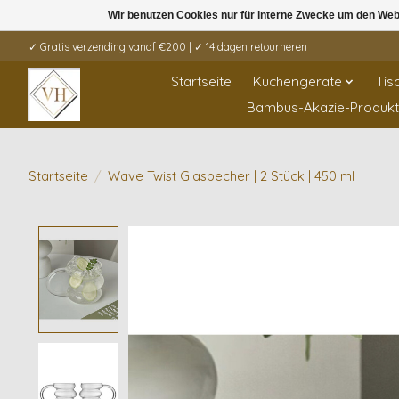
Wir benutzen Cookies nur für interne Zwecke um den Web
✓ Gratis verzending vanaf €200 | ✓ 14 dagen retourneren
Startseite
Küchengeräte
Tis
Bambus-Akazie-Produk
Startseite
/
Wave Twist Glasbecher | 2 Stück | 450 ml
Product image slideshow Items