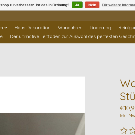
shop zu verbessern. Ist das in Ordnung?
Ja
Nein
Für weitere Inform
ch
Haus Dekoration
Wanduhren
Linderung
Reinigu
te
Der ultimative Leitfaden zur Auswahl des perfekten Geschi
Wa
Stü
€10,9
Inkl. Mw
Die B