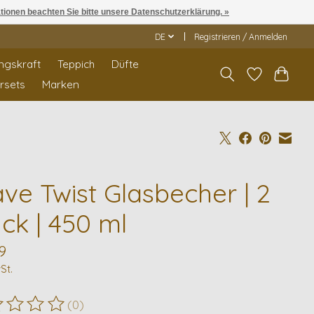
ationen beachten Sie bitte unsere Datenschutzerklärung. »
DE
Registrieren / Anmelden
ngskraft
Teppich
Düfte
rrsets
Marken
ve Twist Glasbecher | 2
ck | 450 ml
9
St.
(0)
ewertung dieses Produkts ist
0
von 5