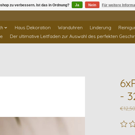
shop zu verbessern. Ist das in Ordnung?
Ja
Nein
Für weitere Inform
ch
Haus Dekoration
Wanduhren
Linderung
Reinigu
te
Der ultimative Leitfaden zur Auswahl des perfekten Geschi
6x
- 
€12,5
Die B