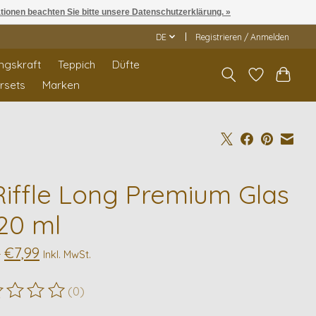
ationen beachten Sie bitte unsere Datenschutzerklärung. »
DE
Registrieren / Anmelden
ngskraft
Teppich
Düfte
rrsets
Marken
Riffle Long Premium Glas
320 ml
€7,99
0
Inkl. MwSt.
(0)
ewertung dieses Produkts ist
0
von 5