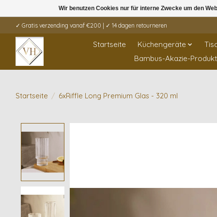
Wir benutzen Cookies nur für interne Zwecke um den Web
✓ Gratis verzending vanaf €200 | ✓ 14 dagen retourneren
Startseite
Küchengeräte
Tis
Bambus-Akazie-Produk
Startseite
/
6xRiffle Long Premium Glas - 320 ml
Product image slideshow Items