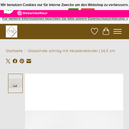
×
5
Reviews
Wir benutzen Cookies nur für interne Zwecke um den Webshop zu verbessern.
9,6
Ist das in Ordnung?
Ja
Nein
Für weitere Informationen beachten Sie bitte unsere Datenschutzerklärung. »
✓ Gratis verzending vanaf €200 | ✓ 14 dagen retourneren
Wunschzettel
Ihr Waren
Startseite
/
Glasschale schräg mit Akazienständer | 26,5 cm
Product image slideshow Items