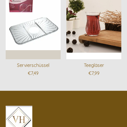
Servierschüssel
Teegläser
€7,49
€7,99