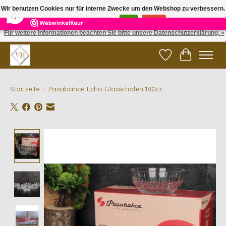
×
5
Reviews
Wir benutzen Cookies nur für interne Zwecke um den Webshop zu verbessern.
9,6
Ist das in Ordnung?
Ja
Nein
Für weitere Informationen beachten Sie bitte unsere Datenschutzerklärung. »
✓ Gratis verzending vanaf €200 | ✓ 14 dagen retourneren
Wunschzettel
Ihr Waren
Startseite
/
Pasabahce Echo Glasschalen 180cc
Product image slideshow Items