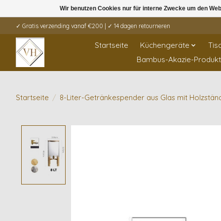
Wir benutzen Cookies nur für interne Zwecke um den Web
✓ Gratis verzending vanaf €200 | ✓ 14 dagen retourneren
Startseite
Küchengeräte
Tis
Bambus-Akazie-Produk
Startseite
/
8-Liter-Getränkespender aus Glas mit Holzstä
Product image slideshow Items