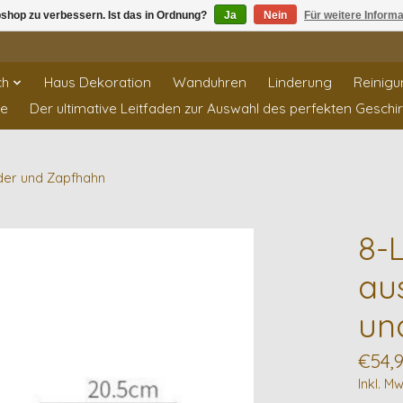
shop zu verbessern. Ist das in Ordnung?
Ja
Nein
Für weitere Inform
ch
Haus Dekoration
Wanduhren
Linderung
Reinigu
te
Der ultimative Leitfaden zur Auswahl des perfekten Geschi
nder und Zapfhahn
8-
au
un
€54,
Inkl. Mw