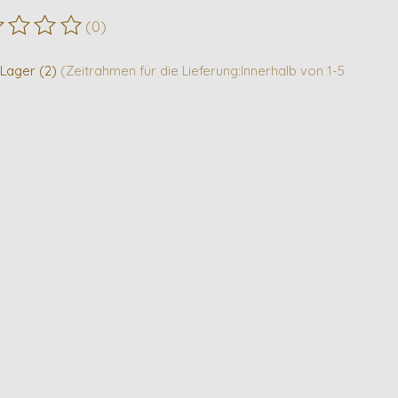
(0)
ewertung dieses Produkts ist
0
von 5
 Lager (2)
(Zeitrahmen für die Lieferung:Innerhalb von 1-5