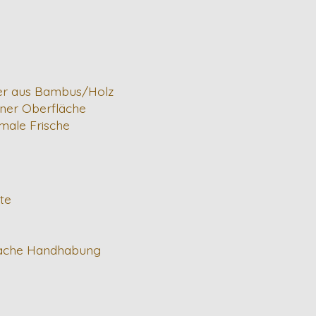
der aus Bambus/Holz
ener Oberfläche
imale Frische
te
infache Handhabung