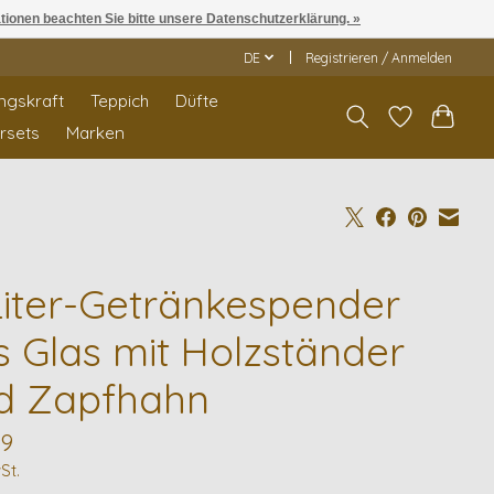
ationen beachten Sie bitte unsere Datenschutzerklärung. »
DE
Registrieren / Anmelden
ngskraft
Teppich
Düfte
rrsets
Marken
Liter-Getränkespender
s Glas mit Holzständer
d Zapfhahn
99
St.