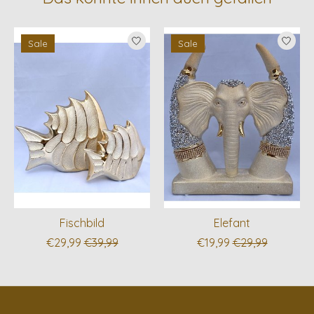
Produkt-Karussell-Artikel
Sale
Sale
Fischbild
Elefant
€29,99
€39,99
€19,99
€29,99