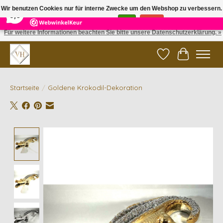
×
5
Reviews
Wir benutzen Cookies nur für interne Zwecke um den Webshop zu verbessern.
9,6
Ist das in Ordnung?
Ja
Nein
Für weitere Informationen beachten Sie bitte unsere Datenschutzerklärung. »
✓ Gratis verzending vanaf €200 | ✓ 14 dagen retourneren
Wunschzettel
Ihr Waren
Startseite
/
Goldene Krokodil-Dekoration
Product image slideshow Items