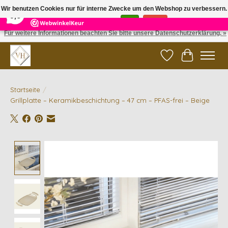
×
5
Reviews
Wir benutzen Cookies nur für interne Zwecke um den Webshop zu verbessern.
9,6
Ist das in Ordnung?
Ja
Nein
Für weitere Informationen beachten Sie bitte unsere Datenschutzerklärung. »
✓ Gratis verzending vanaf €200 | ✓ 14 dagen retourneren
Wunschzettel
Ihr Waren
Startseite
/
Grillplatte – Keramikbeschichtung – 47 cm – PFAS-frei – Beige
Product image slideshow Items