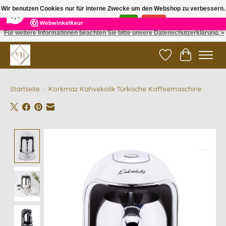
×
5
Reviews
Wir benutzen Cookies nur für interne Zwecke um den Webshop zu verbessern.
9,6
Ist das in Ordnung?
Ja
Nein
Für weitere Informationen beachten Sie bitte unsere Datenschutzerklärung. »
✓ Gratis verzending vanaf €200 | ✓ 14 dagen retourneren
Wunschzettel
Ihr Waren
Startseite
/
Korkmaz Kahvekolik Türkische Kaffeemaschine
Product image slideshow Items