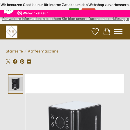
×
5
Reviews
Wir benutzen Cookies nur für interne Zwecke um den Webshop zu verbessern.
9,6
Ist das in Ordnung?
Ja
Nein
Für weitere Informationen beachten Sie bitte unsere Datenschutzerklärung. »
✓ Gratis verzending vanaf €200 | ✓ 14 dagen retourneren
Wunschzettel
Ihr Waren
Startseite
/
Kaffeemaschine
Product image slideshow Items