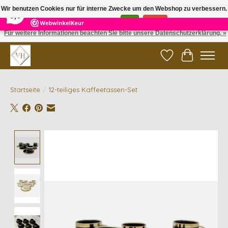
×
5
Reviews
Wir benutzen Cookies nur für interne Zwecke um den Webshop zu verbessern.
9,6
Ist das in Ordnung?
Ja
Nein
Für weitere Informationen beachten Sie bitte unsere Datenschutzerklärung. »
✓ Gratis verzending vanaf €200 | ✓ 14 dagen retourneren
Wunschzettel
Ihr Waren
Startseite
/
12-teiliges Kaffeetassen-Set
Product image slideshow Items