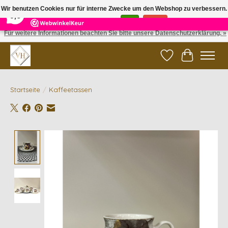
×
5
Reviews
Wir benutzen Cookies nur für interne Zwecke um den Webshop zu verbessern.
9,6
Ist das in Ordnung?
Ja
Nein
Für weitere Informationen beachten Sie bitte unsere Datenschutzerklärung. »
✓ Gratis verzending vanaf €200 | ✓ 14 dagen retourneren
Wunschzettel
Ihr Waren
Startseite
/
Kaffeetassen
Product image slideshow Items